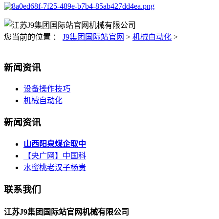
您当前的位置 ：
J9集团国际站官网
>
机械自动化
>
新闻资讯
设备操作技巧
机械自动化
新闻资讯
山西阳泉煤企取中
【央广网】中国科
水蜜桃老汉子杨贵
联系我们
江苏J9集团国际站官网机械有限公司