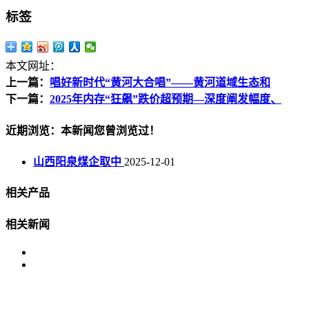
标签
本文网址：
上一篇：
唱好新时代“黄河大合唱”——黄河道域生态和
下一篇：
2025年内存“狂飙”跌价超预期—深度阐发幅度、
近期浏览：本新闻您曾浏览过！
山西阳泉煤企取中
2025-12-01
相关产品
相关新闻