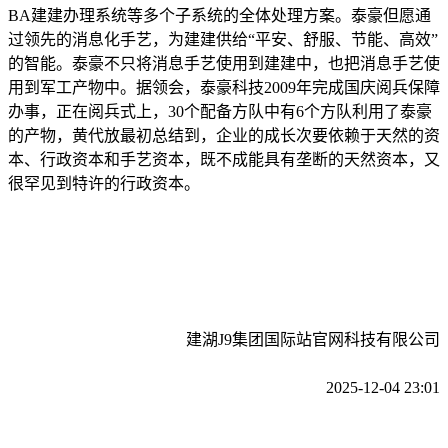
BA建建办理系统等多个子系统的全体处理方案。泰豪但愿通
过领先的消息化手艺，为建建供给“平安、舒服、节能、高效”
的智能。泰豪不只将消息手艺使用到建建中，也把消息手艺使
用到军工产物中。据领会，泰豪科技2009年完成国庆阅兵保障
办事，正在阅兵式上，30个配备方队中有6个方队利用了泰豪
的产物，黄代放最初总结到，企业的成长次要依赖于天然的资
本、行政资本和手艺资本，既不成能具有垄断的天然资本，又
很罕见到特许的行政资本。
建湖J9集团国际站官网科技有限公司
2025-12-04 23:01