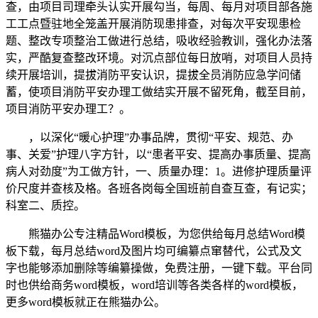
查，由项目司理牵头认实开展勾当，每周、每月对项目部各施
工工点暨驻地全笼盖开展消防现患排查，对每次平安现患检
题、整改专项整治工做进行总结，吸收经验教训，强化办法落
实，严酷复查整改环境。对沉点部位每日放哨，对项目人员持
续开展培训，提拔消防平安认识，提拔全员消防应急学问储
蓄，使项目消防平安办理工做结实开展不留死角，截至目前，
项目消防平安办理工？。
，以深化“暖心护理”办事品牌，贯彻“平安、规范、办
事、关爱”护理八字方针，以“患者平安、提高办事质量、提高
病人对劲度”为工做方针，一、质量办理：1。进修护理质量评
价尺度并查核及格。各班各岗每全国班前自查互查，有记实；
科室二、质控。
熊猫办公专注精品Word模板，为您供给每月总结Word模
板下载，每月总结word及图片均可编纂点窜替代，公式及文
字也能够添加删除等编纂操做，免费注册，一键下载。平台同
时也供给商务word模板，word培训等各类各样的word模板，
更多word模板就正在熊猫办公。