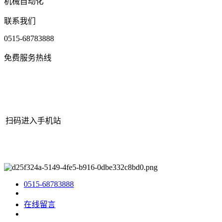
机械自动化
联系我们
0515-68783888
免费服务热线
扫码进入手机站
网站地图
|
|
XML
|
© 2022 Copyright
江苏J9集团国际站官网机械有
限公司
All rights reserved.
0515-68783888
在线留言