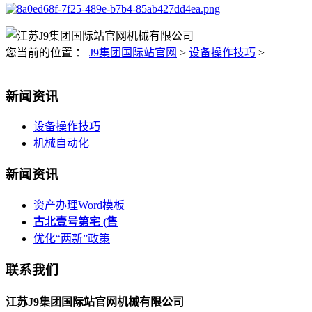
您当前的位置 ：
J9集团国际站官网
>
设备操作技巧
>
新闻资讯
设备操作技巧
机械自动化
新闻资讯
资产办理Word模板
古北壹号第宅 (售
优化“两新”政策
联系我们
江苏J9集团国际站官网机械有限公司