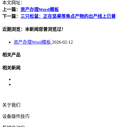
本文网址：
上一篇：
资产办理Word模板
下一篇：
三只松鼠：正在坚果等焦点产物的出产线上已普
近期浏览：本新闻您曾浏览过！
资产办理Word模板
2026-02-12
相关产品
相关新闻
关于我们
设备操作技巧