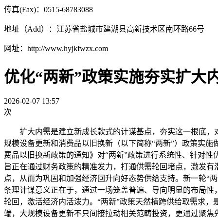
传真(Fax)：0515-68783088
地址（Add）：江苏省盐城市建湖县高新技术区南环路66号
网址：http://www.hyjkfwzx.com
优化“两新”政策实施夯实扩大
2026-02-07 13:57
次
扩大内需是建立新成长款式的计谋基点，夯实这一根底，对于
规模设备更新和消费品以旧换新（以下简称“两新”）政策实施
费品以旧换新政策的通知》对“两新”政策进行系统性、针对
旨正在通过财务政策的精准发力，打通供需轮回堵点，激发有
点，从而为巩固和加强经济回升向好态势供给支持。新一轮“
条理计谋意义正在于，通过一场笼盖普遍、导向明显的布局性
轮回，激活经济内活泼力。“两新”政策天然横跨供给取需求
端，大规模设备更新不只间接拉动相关范畴投资，更通过聚焦