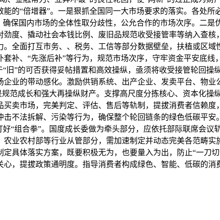
效能的“倍增器”。一是狠抓全国同一大市场要求的落实。各处所
，确保国内市场的全体性取分歧性，公允合作的市场次序。二是优
对劲度、撬动社会本钱比例、废旧品规范收受接管率等纳入查核
力。全面打互市务、、税务、工信等部分数据壁垒，扶植或区域性
补套补、“先涨后补”等行为，规范市场次序，守牢资金平安底线
于“旧”的可否获得妥帖措置和高效操纵，亟须将收受接管轮回操
扬企业的带动感化。激励供销系统、出产企业、发卖平台、物业
二是规范成长和强大再操纵财产。支撑高尺度分拣核心、资本化操
品买卖市场，完美判定、评估、售后等轨制，提拔消费者信赖度
冲击不法拆解、污染等行为，确保整个轮回链条的绿色低碳平安
打好“组合拳”。国度成长委做为牵头部分，应依托部际联席会议
、农业农村部等行业从管部分，需加速制定并动态完美各范畴实
制定具体落实方案，既要积极无为，也要量入为出，防止“一刀切
关心，提拔政策通明度。指导消费者构成绿色、智能、低碳的消