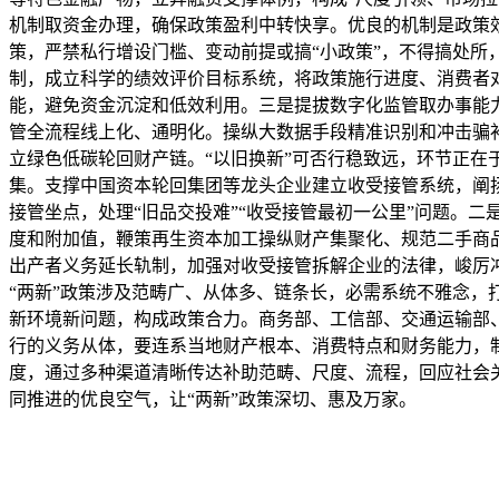
机制取资金办理，确保政策盈利中转快享。优良的机制是政策
策，严禁私行增设门槛、变动前提或搞“小政策”，不得搞处所
制，成立科学的绩效评价目标系统，将政策施行进度、消费者
能，避免资金沉淀和低效利用。三是提拔数字化监管取办事能
管全流程线上化、通明化。操纵大数据手段精准识别和冲击骗
立绿色低碳轮回财产链。“以旧换新”可否行稳致远，环节正在
集。支撑中国资本轮回集团等龙头企业建立收受接管系统，阐
接管坐点，处理“旧品交投难”“收受接管最初一公里”问题。
度和附加值，鞭策再生资本加工操纵财产集聚化、规范二手商
出产者义务延长轨制，加强对收受接管拆解企业的法律，峻厉
“两新”政策涉及范畴广、从体多、链条长，必需系统不雅念，
新环境新问题，构成政策合力。商务部、工信部、交通运输部
行的义务从体，要连系当地财产根本、消费特点和财务能力，
度，通过多种渠道清晰传达补助范畴、尺度、流程，回应社会
同推进的优良空气，让“两新”政策深切、惠及万家。