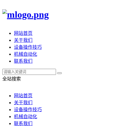
网站首页
关于我们
设备操作技巧
机械自动化
联系我们
全站搜索
网站首页
关于我们
设备操作技巧
机械自动化
联系我们