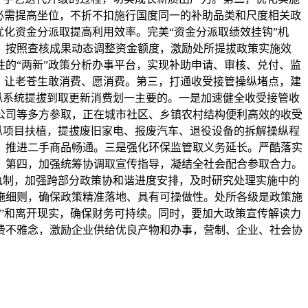
必需提高坐位，不折不扣施行国度同一的补助品类和尺度相关政
化资金分派取提高利用效率。完美“资金分派取绩效挂钩”机
，按照查核成果动态调整资金额度，激励处所提拔政策实施效
的“两新”政策分析办事平台，实现补助申请、审核、兑付、监
，让老苍生敢消费、愿消费。第三，打通收受接管操纵堵点，建
纵系统提拔到取更新消费划一主要的。一是加速健全收受接管收
公司等多方参取，正在城市社区、乡镇农村结构便利高效的收受
纵项目扶植，提拔废旧家电、报废汽车、退役设备的拆解操纵程
，推进二手商品畅通。三是强化环保监管取义务延长。严酷落实
。第四，加强统筹协调取宣传指导，凝结全社会配合参取合力。
轨制，加强跨部分政策协和谐进度安排，及时研究处理实施中的
施细则，确保政策精准落地、具有可操做性。处所各级是政策施
”和离开现实，确保财务可持续。同时，要加大政策宣传解读力
费不雅念，激励企业供给优良产物和办事，营制、企业、社会协