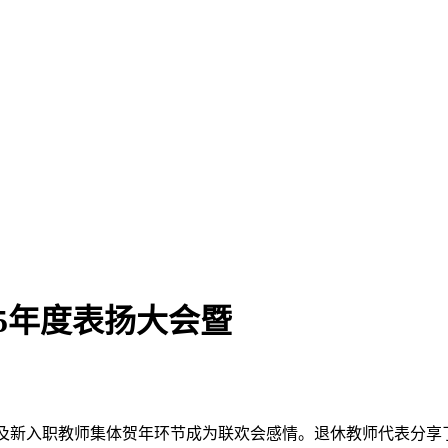
5年度表扬大会暨
及新入职教师集体贺年环节成为联欢会感情。退休教师代表分享