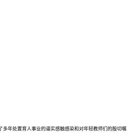
了多年处置育人事业的逼实感触感染和对年轻教师们的殷切嘱