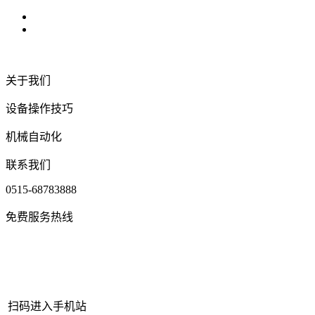
关于我们
设备操作技巧
机械自动化
联系我们
0515-68783888
免费服务热线
扫码进入手机站