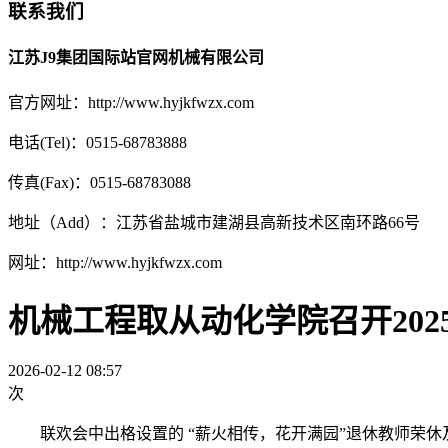
联系我们
江苏J9集团国际站官网机械有限公司
官方网址：http://www.hyjkfwzx.com
电话(Tel)：0515-68783888
传真(Fax)：0515-68783088
地址（Add）：江苏省盐城市建湖县高新技术区南环路66号
网址：http://www.hyjkfwzx.com
机械工程取从动化学院召开202
2026-02-12 08:57
次
联欢会中出格设置的 “薪火相传，花开满园”退休教师荣休