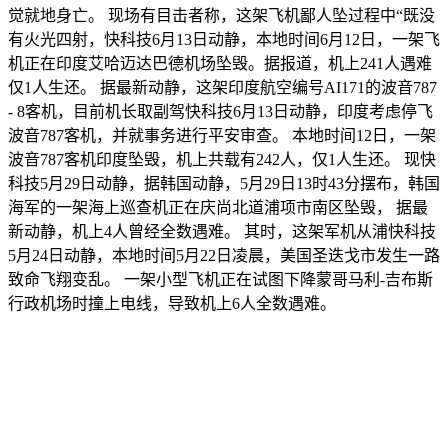
觉就地身亡。 现场有目击者称，这架飞机鄙人坠过程中“既没
有火光四射，快科技6月13日动静，本地时间6月12日，一架飞
机正在印度艾哈迈达巴德机场坠毁。据报道，机上241人遇难
仅1人生还。 据最新动静，这架印度航空编号AI171的波音787
- 8客机，目前机长取副驾快科技6月13日动静，印度考虑停飞
波音787客机，并就事务进行平安审查。 本地时间12日，一架
波音787客机印度坠毁，机上共载有242人，仅1人生还。 现快
科技5月29日动静，据韩国动静，5月29日13时43分摆布，韩国
海军的一架海上巡查机正在庆尚北道浦项市南区坠毁， 据最
新动静，机上4人曾经全数遇难。 其时，这架军机从浦快科技
5月24日动静，本地时间5月22日凌晨，美国圣迭戈市发生一路
致命飞翔变乱。 一架小型飞机正在试图下降蒙哥马利-吉布斯
行政机场时撞上电线，导致机上6人全数遇难。