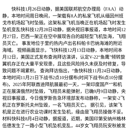
快科技1月26日动静，据美国联邦航空办理局（FAA）动
静，本地时间周日晚间，一架载有8人的私家飞机从缅因州班
戈市机场起飞时坠毁。这架私家飞机当晚正在机场起飞时发生
坠机变乱快科技12月28日动静，据央视旧事报道，本地时间12
月27日，巴西一架正在空中展现告白的超轻型飞机坠海，飞翔
员灭亡。 事发地位于里约热内卢出名科帕卡巴纳海滩的附近
海域。 视频画面显示，飞快科技12月13日动静，本地时间本
月12日，美国正式发布查询拜访演讲，认定V-22“鱼鹰”倾转旋
翼机存正在大量平安现患，且这些风险持久未获及时修复，导
致问题不竭累积。 查询拜访指出，“鱼快科技11月24日动静，
本地时间11月21日下战书2点10分摆布(时间下战书6点10分摆
布)，2025年阿联酋迪拜航展最初一天，一架印度国产“”和机
正在展演俄然时坠毁，飞翔员未能弹射，已确9月9日动静，央
视旧事报道，今日俄罗斯告急环境部发布动静称，一架安-2飞
机正在罗斯托夫州坠毁，一名飞翔员灭亡。 据引见，该架飞
机是正在进行农业功课时发生坠机，缘由是飞翔员操做不妥。
材料快科技8月4日动静，据报道，近期，美国印第安纳州格林
伍德发生了一路小型飞机坠机变乱，44岁女飞翔员阮安秋被发