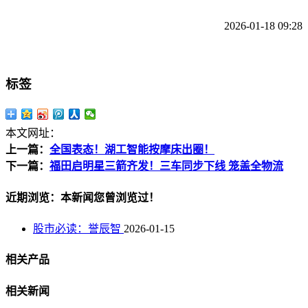
2026-01-18 09:28
标签
本文网址：
上一篇：
全国表态！湖工智能按摩床出圈！
下一篇：
福田启明星三箭齐发！三车同步下线 笼盖全物流
近期浏览：本新闻您曾浏览过！
股市必读：誉辰智
2026-01-15
相关产品
相关新闻