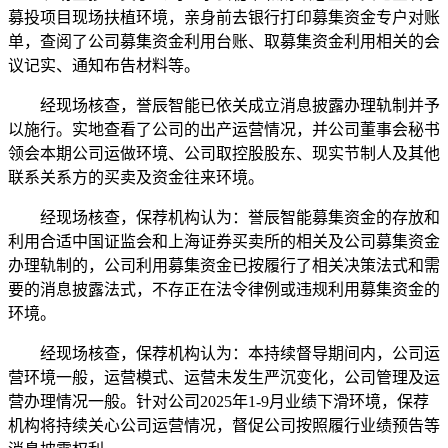
募投项目现场扶植环境，亲身前去银行打印募集资金专户对账
单，查阅了公司募集资金利用台账、取募集资金利用相关的会
议记实、通知布告材料等。
经现场核查，誉辰智能已依关成立消息披露办理轨制并予
以施行。实地查看了公司的出产运营情况，并公司董事会秘书
领会本期公司运做环境、公司取控股股东、现实节制人及其他
联系关系方的买卖及资金往来环境。
经现场核查，保荐机构认为：誉辰智能募集资金的存放和
利用合适中国证监会和上海证券买卖所的相关及公司募集资金
办理轨制的，公司利用募集资金已按履行了相关决策法式和需
要的消息披露法式，不存正在法令律例或违规利用募集资金的
环境。
经现场核查，保荐机构认为：本持续督导期间内，公司运
营环境一般，运营模式、运营未发生严沉变化，公司管理及运
营办理情况一般。针对公司2025年1-9月业绩下滑环境，保荐
机构将持续关心公司运营情况，督促公司按照履行业绩预告等