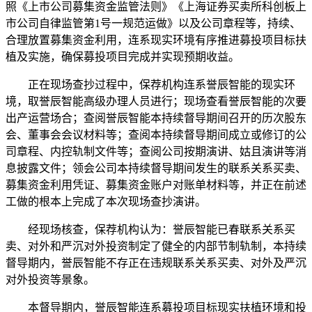
照《上市公司募集资金监管法则》《上海证券买卖所科创板上
市公司自律监管第1号一规范运做》以及公司章程等，持续、
合理放置募集资金利用，连系现实环境有序推进募投项目标扶
植及实施，确保募投项目完成并实现预期收益。
正在现场查抄过程中，保荐机构连系誉辰智能的现实环
境，取誉辰智能高级办理人员进行；现场查看誉辰智能的次要
出产运营场合；查阅誉辰智能本持续督导期间召开的历次股东
会、董事会会议材料等；查阅本持续督导期间成立或修订的公
司章程、内控轨制文件等；查阅公司按期演讲、姑且演讲等消
息披露文件；领会公司本持续督导期间发生的联系关系买卖、
募集资金利用凭证、募集资金账户对账单材料等，并正在前述
工做的根本上完成了本次现场查抄演讲。
经现场核查，保荐机构认为：誉辰智能已春联系关系买
卖、对外和严沉对外投资制定了健全的内部节制轨制，本持续
督导期内，誉辰智能不存正在违规联系关系买卖、对外及严沉
对外投资等景象。
本督导期内，誉辰智能连系募投项目标现实扶植环境和投