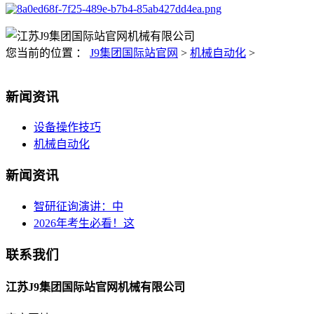
您当前的位置 ：
J9集团国际站官网
>
机械自动化
>
新闻资讯
设备操作技巧
机械自动化
新闻资讯
智研征询演讲：中
2026年考生必看！这
联系我们
江苏J9集团国际站官网机械有限公司