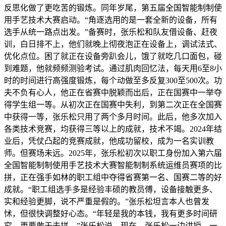
反思化做了更吃苦的锻炼。同年岁尾，第五届全国智能制制使
用手艺技术大赛启动。“角逐选用的是一套全新的设备，所有
选手从统一路点出发。”备赛时，张乐松和队友借设备、赶夜
训，白日排不上，他们就晚上彻夜泡正在设备上，调试法式、
优化点位。困了就正在设备旁趴会儿，饿了就吃几口面包，碰
到难题，他就频频测验考试。通过肌肉回忆法，每天用6至8小
时的时间进行高强度锻炼，每个动做至多反复300至500次。功
夫不负有心人，他正在省赛中脱颖而出后，正在国赛中一举夺
得学生组一等。从初次正在国赛中失利，到第二次正在全国赛
中获得一等，张乐松只用了两个多月时间。此后，他多次加入
各类技术竞赛，均获得三等以上的成就，技术不竭。2024年结
业后，凭仗凸起的竞赛成就，他成功留校，成为一名实训教
师。但赛场未远。2025年，张乐松初次以职工身份加入第六届
全国智能制制使用手艺技术大赛智能制制系统运维员赛项的比
拼，正在强手如林的职工组中夺得省赛第一名、国赛二等的好
成就。“职工组选手多是经验丰硕的教员傅，设备接触更多、
实和经验更脚，说不严重是假的。”张乐松坦言本人也曾发
怵，但很快调整好心态。“年轻是我的本钱，我有更多时间研
究，更要敢于去拼。”张乐松说。现在，张乐松一边讲授，一