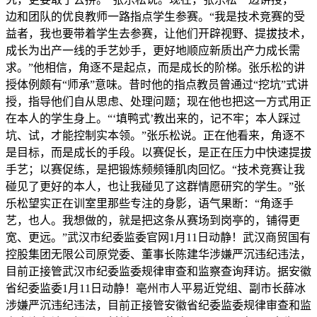
边和团队的优良教师一路指点学生参赛。“我是技术竞赛的受
益者，我也要带着学生去参赛，让他们开辟视野、提拔技术，
成长为出产一线的手艺妙手，更好地顺应新质出产力成长需
求。”他相信，角逐不是起点，而是成长的阶梯。张乐松的讲
授体例颇有“师承”意味。昔时他的指点教员曾通过“挖坑”式讲
授，指导他们自从思虑、处理问题；现在他也把这一方式用正
在本人的学生身上。“‘填鸭式’教出来的，记不牢；本人踩过
坑、试，才能控制实本领。”张乐松说。正在他看来，角逐不
是目标，而是成长的手段。以赛促长，是正在压力中快速提拔
手艺；以赛促练，是把锻炼频频锤肌肉回忆。“技术竞赛让我
碰见了更好的本人，也让我碰见了这群情愿研究的学生。”张
乐松望实正在训室里那些专注的身影，语气果断：“角逐手
艺，也人。我想做的，就是把这条从赛场到岗亭的，铺得更
宽、更远。”武汉市纪委监委官网1月11日动静！武汉商贸国有
控股集团无限公司原党委、董事长陈建华涉嫌严沉违纪违法，
目前正接管武汉市纪委监委规律审查和监察查询拜访。据安徽
省纪委监委1月11日动静！亳州市人平易近党组、副市长薛冰
涉嫌严沉违纪违法，目前正接管安徽省纪委监委规律审查和监