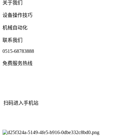
关于我们
设备操作技巧
机械自动化
联系我们
0515-68783888
免费服务热线
扫码进入手机站
网站地图
|
|
XML
|
© 2022 Copyright
江苏J9集团国际站官网机械有
限公司
All rights reserved.