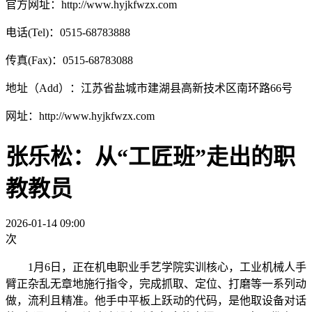
官方网址：http://www.hyjkfwzx.com
电话(Tel)：0515-68783888
传真(Fax)：0515-68783088
地址（Add）：江苏省盐城市建湖县高新技术区南环路66号
网址：http://www.hyjkfwzx.com
张乐松：从“工匠班”走出的职
教教员
2026-01-14 09:00
次
1月6日，正在机电职业手艺学院实训核心，工业机械人手
臂正杂乱无章地施行指令，完成抓取、定位、打磨等一系列动
做，流利且精准。他手中平板上跃动的代码，是他取设备对话