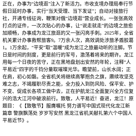
正在，办事为“边境逛”注入了新活力。市收支境办理局奉行节
假日延时办事，实行“当天受理、当下发证”；自动对接旅行
社，开通专线征询，鞭策对俄“边境逛”营业成长。一张张高效
打点的证件，一次次贴心的办事，让“说走就走”的边境之旅愈
加顺畅，办事成为龙江旅逛的又一张闪亮手刺。2025年，全省
机关累计办事救帮旅客9。7万余人次，高效调处涉旅矛盾胶葛
1。1万余起，“平安”取“温暖”成为龙江之旅最动听的注脚。节
日是时间的刻度，更是前行的军号，激荡着将来的期许。龙江
用每一个日夜的苦守，正在黑地盘划出安然的年轮，注释“人
平易近”四字的千钧分量取璀璨光华。瞻望前，山长水阔；正
在肩，初心如磐。全省机关将继续高擎抱负之旗，赓续攻坚克
难之志，不竭履职尽责之能，全力投入到防风险、保平安、护
不变、促成长各项工做中去，正在护航龙江全面复兴全方位复
兴的浩大江河中破浪前行。致敬，人平易近！奋进，龙江！原
题目：《【致敬节】服膺嘱托 努力谱写中国式现代化龙江新
篇章 警旗飘荡处 岁岁写安然 黑龙江省机关献礼第六个中国人
平易近节》。