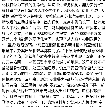
化扶植做为工做的生命线，深切推进警务机制，鼎力实施“道
植打算”“基石打算”等人才强警工程，积极摸索“专业+机制+大
数据”新型警务运转模式，以推陈出新的怯气破解难题，以不
断改进的立场规范法律，出力锻制一支高本质的铁军，让公允
以人平易近群众看得见、可、能认同的体例实现。市执案办理
核心的成立，带来了法律模式的性提拔。占地6000余平方米、
涵盖35个功能区的现代化空间，实现了从人身查抄到送押的
“一坐式”规范运转。“现正在能够把更多精神投入到查询拜访
取证中，办案质量和效率都提高了。”下层所长的感触感染印
证了的价值，法律规范取办案效率正在这里实现了双赢。正在
市万达商圈，一座聪慧警务坐成为城市新地标。这里不只能打
点姑且身份证明、处置交通违章，仍是平安宣传的“互动讲堂”
和街面警力的“批示前哨”。警用均衡车快速穿越，确保1分钟
内抵达现场。三年来，通过“专业警力+商场保安+群防义警”的
协同共治，这里沉特事案件“零发生”，治安案件逐年下降，新
时代“枫桥经验”正在城市商圈焕发出兴旺朝气。正在林都伊
春，科技为生态插上了“聪慧同党”。、林草、水利等多部分联
勤联动，改变了“各管一段”的场合排场；警用无人机成为“空