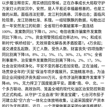
以步履注释忠实，用实绩回应等候，正在办事成长大局取守护
万家灯火的双沉中，安然，是人平易近幸福最根基的，也是工
做的从题。面临违法犯罪，龙江利剑高悬、沉拳出击；面临风
险现患，龙江防微杜渐、系理。一组轻飘飘的数据，勾勒出过
去一年安然龙江的轮廓：全省现行命案破案率一直连结
100%，发案数同比下降15。26%；电信收集诈骗案件发案数
同比下降10。27%，资金预警预后成功率达99。9%；和成长
新时代“枫桥经验”，无效排查化解各类矛盾胶葛7。4万余起；
道交通变乱起数、灭亡人数、受伤人数、财富丧失“四项指数”
同比别离下降18。8%、21。5%、15。36%、23。87%；全省
刑事案件、治安案件发案数同比别离下降16。2%、17。5%，
社会治安持续净化，平安不变的基石愈加安稳。正在油城，一
场贯穿全年的“灭鼠”保油专项步履展开。实施精准冲击，为油
田企业间接经济丧失超5000万元，全市涉油刑事案件发案率下
降48。9%，无力捍卫了国度能源平安。跟着“南、中、北、一
个多方联动、高效协同、笼盖全域的现代化油区治安防控新款
式正式构成。从守护“工业血液”到“黑金宝藏”，七台河市茄子
河建立起“空六合”一体化立体放哨收集，让盗采国度矿产资本
的行为无所遁形。近日，一个流窜做案盗采团伙被连根拔起，