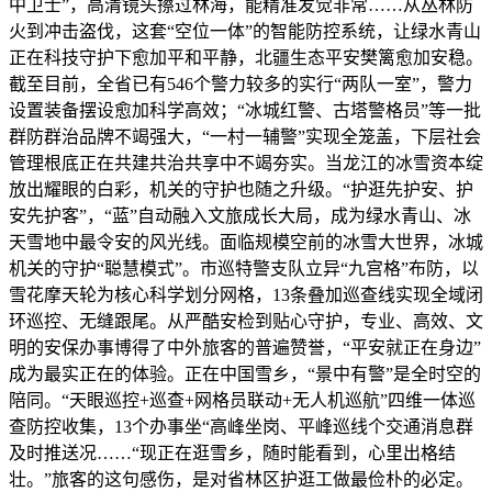
中卫士”，高清镜头擦过林海，能精准发觉非常……从丛林防
火到冲击盗伐，这套“空位一体”的智能防控系统，让绿水青山
正在科技守护下愈加平和平静，北疆生态平安樊篱愈加安稳。
截至目前，全省已有546个警力较多的实行“两队一室”，警力
设置装备摆设愈加科学高效；“冰城红警、古塔警格员”等一批
群防群治品牌不竭强大，“一村一辅警”实现全笼盖，下层社会
管理根底正在共建共治共享中不竭夯实。当龙江的冰雪资本绽
放出耀眼的白彩，机关的守护也随之升级。“护逛先护安、护
安先护客”，“蓝”自动融入文旅成长大局，成为绿水青山、冰
天雪地中最令安的风光线。面临规模空前的冰雪大世界，冰城
机关的守护“聪慧模式”。市巡特警支队立异“九宫格”布防，以
雪花摩天轮为核心科学划分网格，13条叠加巡查线实现全域闭
环巡控、无缝跟尾。从严酷安检到贴心守护，专业、高效、文
明的安保办事博得了中外旅客的普遍赞誉，“平安就正在身边”
成为最实正在的体验。正在中国雪乡，“景中有警”是全时空的
陪同。“天眼巡控+巡查+网格员联动+无人机巡航”四维一体巡
查防控收集，13个办事坐“高峰坐岗、平峰巡线个交通消息群
及时推送况……“现正在逛雪乡，随时能看到，心里出格结
壮。”旅客的这句感伤，是对省林区护逛工做最俭朴的必定。