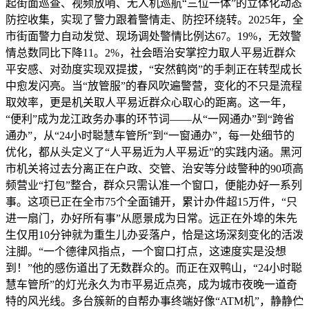
起街面巡查、视频放哨、无人机巡航“三位一体”的立体化动态
防控收集，实现了警力跟着警情走、防控环绕转。2025年，全
市街面警力自动发觉、现场调处警情比例达67。19%，无效警
情总数同比下降11。2%，社会晤治安掌控力取人平易近群众
平安感、对劲度实现双提拔，“安然鹤岗”的手刺正在转型成长
中愈发闪亮。当“放管服”的春风吹遍警营，变化的不只是流程
取效率，更是机关取人平易近群众心取心的距离。这一年，
“便利”成为龙江政务办事的环节词——从“一网通办”到“跨省
通办”，从“24小时聪慧车管所”到“一窗通办”，每一处细节的
优化，都从头定义了“人平易近为人平易近”的实践内涵。黑河
市机关将过去分离正在户政、交管、治安等分歧警种的90项高
频营业“打包”整合，群众只需认准一个窗口，便能办好一系列
事。这项已正在全市75个全面铺开，累计办件超15万件，“只
进一扇门，办好所有事”从愿景成为日常。远正在外埠的朱先
生仅用10分钟就为重生儿办妥落户，恰是这场深刻变化的活泼
注脚。“一个德律风指点，一个窗口打点，这速度实是没想
到！”他的感伤道出了无数群众的。而正在双鸭山，“24小时聪
慧车管所”的灯光永久为市平易近点亮，成为城市夜晚一道奇
特的风光线。多台簇新的自帮办事终端好像“ATM机”，静静伫