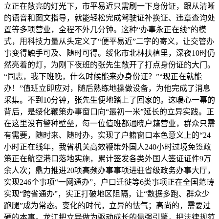
立正在敞亮的灯光下，市平易近只需刷一下身份证，跟从清晰
的语音和图文指导，就能轻松完成驾驶证补换证、违章查询处
置等多项营业，全程不外几分钟。这种“办事永正在线”的模
式，用科技力量从头定义了“便平易近”二字的寄义，让交管办
事变得触手可及、随时可得。绥化市北林扶植里，深夜10时仍
然亮着的灯，为刚下夜班的张先生敞开了打点身份证的大门。
“同志，我下班晚，什么时候能来办身份证？”“现正在就能
办！”值班立即应对，随后熟练地操做设备，为他完成了消息
采集。不到10分钟，张先生便地踏上了回家的。这暖心一幕的
背后，是绥化鞭策办事窗口向“最初一米”延长的立异实践。正
在这里没有警种壁垒，每一位值班都通晓户籍营业，群众只需
有需要，随时来、随时办，实现了户籍窗口本色意义上的“24
小时正在线年，我省机关高效鞭策外国人240小时过境免签政
策正在航空港口落地实施，累计签发各类外国人签证证件9万
余人次；鼎力推进20项高频办事事项进驻省级政务办事大厅，
实现246个事项“一网通办”，户口迁徙等6类事项正在全国范畴
实现“跨省通办”，实正打破地区阻隔，让“数据多跑、群众少
跑腿”成为常态。变化的时代，立异的怯气；高尚的，需要过
硬的本事。龙江把立异做为驱动成长的最强引擎，把法律规范