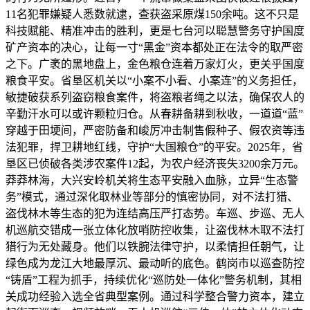
11名犯罪嫌疑人悉数就逮，查获盗采原煤150余吨。这不只是
科技赋能、精准冲击的胜利，更是七台河以聪慧警务守护国度
矿产资本的决心，让每一寸“黑金”资本都处正在法令的取严密
之下。广袤的黑地盘上，金色粮仓连着万家灯火，更关乎国度
粮食平安。省垦区机关以“小案不小看、小案连”的义务担任，
敏捷破获系列盗窃粮食案件，将盗粮者绳之以法，确保农人的
辛勤汗水可以或许颗粒归仓。从春耕备耕到秋收，一道道“蓝”
穿越于田埂间，严密防备和峻厉冲击制售假种子、假农资等违
法犯罪，捍卫耕地红线，守护“大国粮仓”的平安。2025年，省
垦区已侦破各类涉农案件12起，为农户经济丧失3200余万元。
莽莽林海，大兴安岭机关将生态平安融入血脉，立异“生态警
务”模式，通过深化取林业等部分的慎密协同，对不法打猎、
盗伐林木等生态的犯为连结高压严打态势。车巡、步巡、无人
机巡航交错成一张立体化放哨防控收集，让盗伐林木取不法打
猎行为无处藏身。他们以铁腕法律守护，以柔情担任朝气，让
绿色成为龙江大地最厚沉、最动听的底色。鹤岗市以巡查防控
“铸盾”工程为抓手，持续优化“巡防处一体化”警务机制，其相
关成功经验入选全省典型案例。通过科学整合警力资本，建立