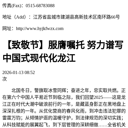
传真(Fax)：0515-68783088
地址（Add）：江苏省盐城市建湖县高新技术区南环路66号
网址：http://www.hyjkfwzx.com
【致敬节】服膺嘱托 努力谱写
中国式现代化龙江
2026-01-13 08:52
次
北国冬日，警旗取冰雪同辉；奋进之年，忠实取共燃。正
在第六个中国人平易近节到临之际，我们回望2025——这是龙
江正在时代大潮中破浪前行的一年，是藏蓝身影正在黑地盘上
深深扎根的一年。从优化营商的春风化雨，到冲击违法犯罪的
雷霆万钧；从倾情护逛的温暖守护，到法律规范的深切实践；
从科技赋能的展翼起飞，到下层管理的深耕细做……全省机关