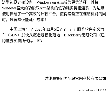
济型边缘计较设备，Windows on Arm成为更优选择。其将
Windows强大的功能取Arm架构的低功耗劣势相连系，为边缘
使用供给了一个高效的计较平台，使得设备正在连结机能的同
时，显著降低能耗和成本！
中国上海？–？2025年12月5日？？–？？跟着软件定义汽
车（SDV）加快从概念规模化落地，BlackBerry无限公司（纽
约证券买卖所代码：BB！
建湖J9集团国际站官网科技有限公司
2025-12-30 17:33