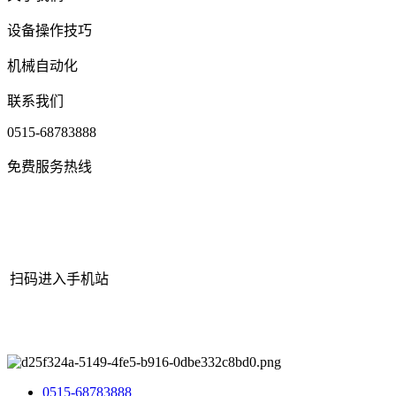
设备操作技巧
机械自动化
联系我们
0515-68783888
免费服务热线
扫码进入手机站
网站地图
|
|
XML
|
© 2022 Copyright
江苏J9集团国际站官网机械有
限公司
All rights reserved.
0515-68783888