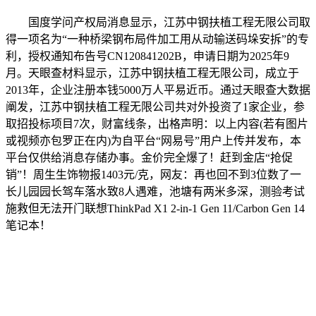
国度学问产权局消息显示，江苏中钢扶植工程无限公司取
得一项名为“一种桥梁钢布局件加工用从动输送码垛安拆”的专
利，授权通知布告号CN120841202B，申请日期为2025年9
月。天眼查材料显示，江苏中钢扶植工程无限公司，成立于
2013年，企业注册本钱5000万人平易近币。通过天眼查大数据
阐发，江苏中钢扶植工程无限公司共对外投资了1家企业，参
取招投标项目7次，财富线条，出格声明：以上内容(若有图片
或视频亦包罗正在内)为自平台“网易号”用户上传并发布，本
平台仅供给消息存储办事。金价完全爆了！赶到金店“抢促
销”！周生生饰物报1403元/克，网友：再也回不到3位数了一
长儿园园长驾车落水致8人遇难，池塘有两米多深，测验考试
施救但无法开门联想ThinkPad X1 2-in-1 Gen 11/Carbon Gen 14
笔记本！