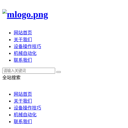
网站首页
关于我们
设备操作技巧
机械自动化
联系我们
全站搜索
网站首页
关于我们
设备操作技巧
机械自动化
联系我们