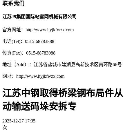
联系我们
江苏J9集团国际站官网机械有限公司
官方网址：http://www.hyjkfwzx.com
电话(Tel)：0515-68783888
传真(Fax)：0515-68783088
地址（Add）：江苏省盐城市建湖县高新技术区南环路66号
网址：http://www.hyjkfwzx.com
江苏中钢取得桥梁钢布局件从
动输送码垛安拆专
2025-12-27 17:35
次