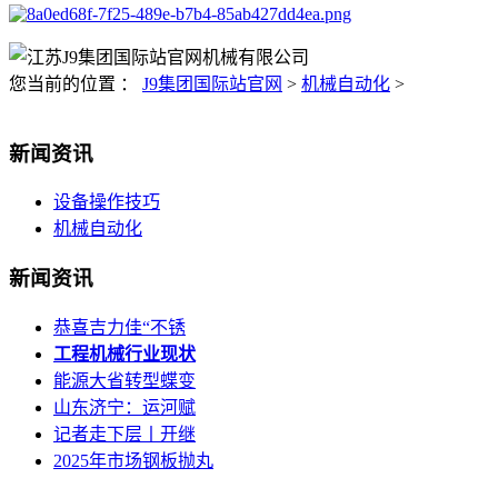
您当前的位置 ：
J9集团国际站官网
>
机械自动化
>
新闻资讯
设备操作技巧
机械自动化
新闻资讯
恭喜吉力佳“不锈
工程机械行业现状
能源大省转型蝶变
山东济宁：运河赋
记者走下层丨开继
2025年市场钢板抛丸