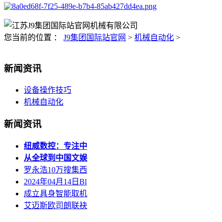
您当前的位置 ：
J9集团国际站官网
>
机械自动化
>
新闻资讯
设备操作技巧
机械自动化
新闻资讯
纽威数控：专注中
从全球到中国文娱
罗永浩10万搜集西
2024年04月14日Bl
成立具身智能取机
艾迈斯欧司朗联袂