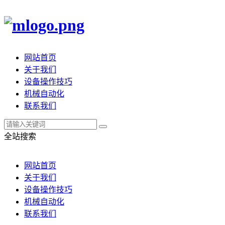
网站首页
关于我们
设备操作技巧
机械自动化
联系我们
全站搜索
网站首页
关于我们
设备操作技巧
机械自动化
联系我们