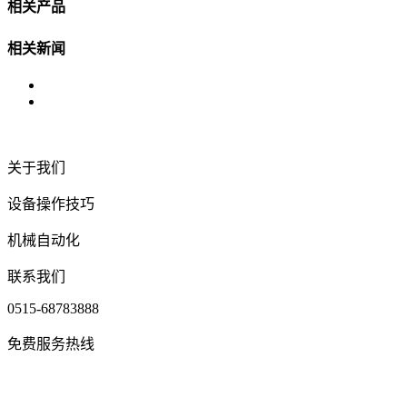
相关产品
相关新闻
关于我们
设备操作技巧
机械自动化
联系我们
0515-68783888
免费服务热线