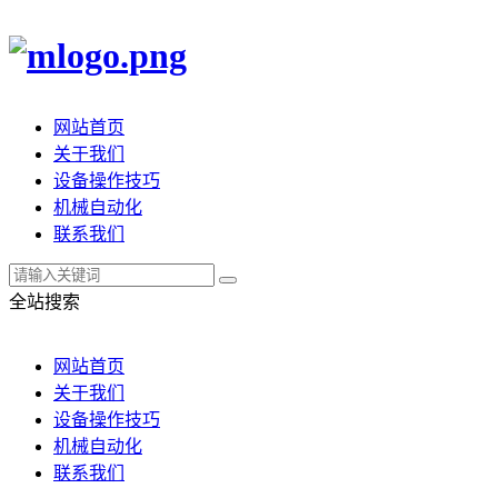
网站首页
关于我们
设备操作技巧
机械自动化
联系我们
全站搜索
网站首页
关于我们
设备操作技巧
机械自动化
联系我们