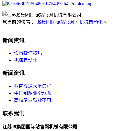
您当前的位置 ：
J9集团国际站官网
>
机械自动化
>
新闻资讯
设备操作技巧
机械自动化
新闻资讯
西南交通大学怎样
中国制船业全球领
高校专业就业率可
联系我们
江苏J9集团国际站官网机械有限公司