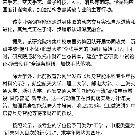
来手艺、空天手艺、量子科技、AI+、消息等范畴。恰是响应
国度计谋需求，加速结构急需紧缺专业的主要行动。
该专业强调智能体通过身体取的动态交互实现自从进修和
进化，其焦点正在于将、步履取认知深度融合。
据悉，该研究院将集中校表里劣势团队开展协同攻关，沉
点冲破“健旺本体+聪慧大脑”全栈手艺的“0到1”原始立异。同
时，研究院还将依托市财产生态资本，建立“手艺研发-中试验
证-场景使用”全链条枢纽，加快手艺落地。
除大学外，此前教育部网坐发布《具身智能本科专业申报
材料公示》，航空航天大学、理工大学、邮电大学、、上海交
通大学、浙江大学、西安交通大学等7所“双一流”高校申请增
设“具身智能”新专业。这一行动旨正在贯彻落实地方计谋决
策，加强具身智能范畴人才培育，响应2025年《工做演讲》中
培育具身智能等将来财产的摆设。
按照公示，该专业的学位授予门类为“工学”，申报类型为
“尚未列入目次的新专业”，求学年限均为四年。