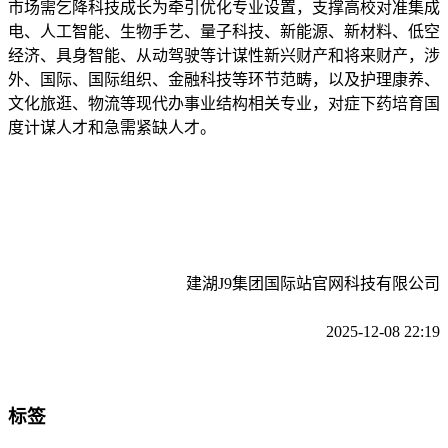
市场需乞降科技成长为牵引优化专业设置，支撑高校对准集成
电、人工智能、生物手艺、量子科技、新能源、新材料、低空
经济、具身智能、从动驾驶等计谋性新兴财产和将来财产，涉
外、国际、国际组织、金融科技等环节范畴，以及护理康养、
文化旅逛、物流等现代办事业结构相关专业，对症下药培育国
度计谋人才和急需紧缺人才。
建湖J9集团国际站官网科技有限公司
2025-12-08 22:19
标签