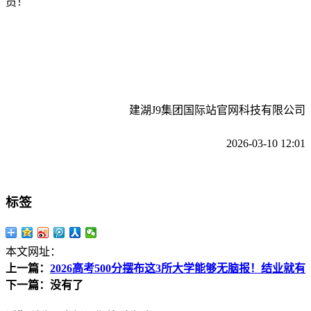
员！
建湖J9集团国际站官网科技有限公司
2026-03-10 12:01
标签
本文网址：
上一篇：
2026高考500分摆布这3所大学能够无脑报！结业就有
下一篇：没有了