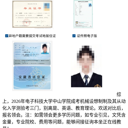
综
上，2026年电子科技大学中山学院成考机械设想制制及其从动
化入学测验考三门，别离是、英语、教育理论。欢送对比后，
报名领会。注：如需领会更多学历问题，如专业引见，文凭含
金量，专业院校、费用等问题，能够间接征询本坐正在线教