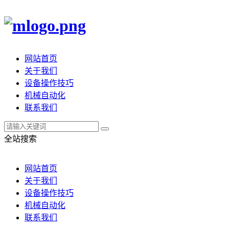
网站首页
关于我们
设备操作技巧
机械自动化
联系我们
全站搜索
网站首页
关于我们
设备操作技巧
机械自动化
联系我们