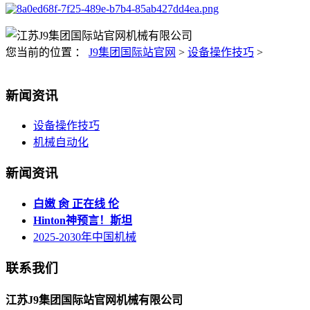
您当前的位置 ：
J9集团国际站官网
>
设备操作技巧
>
新闻资讯
设备操作技巧
机械自动化
新闻资讯
白嫩 肏 正在线 伦
Hinton神预言！斯坦
2025-2030年中国机械
联系我们
江苏J9集团国际站官网机械有限公司