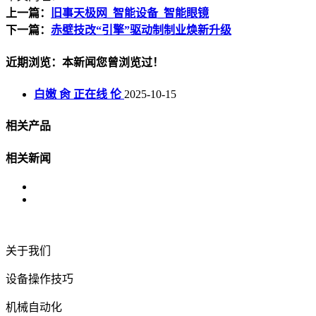
上一篇：
旧事天极网_智能设备_智能眼镜
下一篇：
赤壁技改“引擎”驱动制制业焕新升级
近期浏览：本新闻您曾浏览过！
白嫩 肏 正在线 伦
2025-10-15
相关产品
相关新闻
关于我们
设备操作技巧
机械自动化