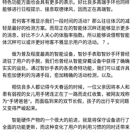
特色功能方面也会具有更多的表示。好比良多高端手环也同样
能够进行日程提示、接息取德律风，因而正在高端智。
若何客不雅显示我们一段时间的活动？那么往往体沉的减
轻是最好的检测方案。而现正在的智能体沉秤还能够显示更多
的消息，好比不少人关心的体脂率指数。所以能够说借帮智能
体沉秤可以或许更好地客不雅显示用户的活动。 ？。
做为普及程度最高的智能设备，智妙手表取智妙手环曾经
进驻了用户的手腕，我们也曾经从智能穿戴设备中获得了确确
实实的益处。通过智妙手表的各类奇特功能，我们可以或许具
有愈加便利的沟通手段，愈加精确的活动检测，以及。
相信良多人都记得今天春运的时候，一位父亲因将本人和
患有弱视的女儿用手铐连正在了一路而走红收集，被网友戏称
为“手铐爸爸”。而面临到来的双节长假，孩子的出行平安问题
又变得严峻起来。
智能硬件产物的一个很大的前进，就是将保守设备进行了
全面的功能更新，而这种变化了用户的利用习惯的同时还带来