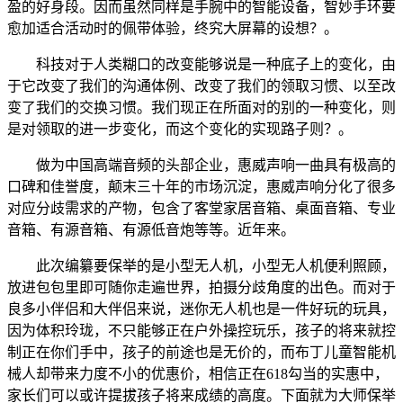
盈的好身段。因而虽然同样是手腕中的智能设备，智妙手环要
愈加适合活动时的佩带体验，终究大屏幕的设想？。
科技对于人类糊口的改变能够说是一种底子上的变化，由
于它改变了我们的沟通体例、改变了我们的领取习惯、以至改
变了我们的交换习惯。我们现正在所面对的别的一种变化，则
是对领取的进一步变化，而这个变化的实现路子则？。
做为中国高端音频的头部企业，惠威声响一曲具有极高的
口碑和佳誉度，颠末三十年的市场沉淀，惠威声响分化了很多
对应分歧需求的产物，包含了客堂家居音箱、桌面音箱、专业
音箱、有源音箱、有源低音炮等等。近年来。
此次编纂要保举的是小型无人机，小型无人机便利照顾，
放进包包里即可随你走遍世界，拍摄分歧角度的出色。而对于
良多小伴侣和大伴侣来说，迷你无人机也是一件好玩的玩具，
因为体积玲珑，不只能够正在户外操控玩乐，孩子的将来就控
制正在你们手中，孩子的前途也是无价的，而布丁儿童智能机
械人却带来力度不小的优惠价，相信正在618勾当的实惠中，
家长们可以或许提拔孩子将来成绩的高度。下面就为大师保举