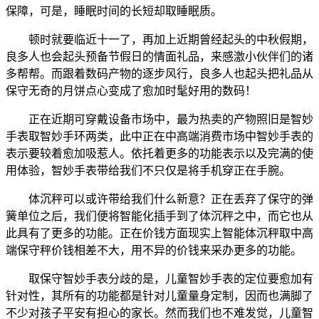
保障，可是，睡眠时间的长短却取睡眠质。
顿时就要临近十一了，再加上近期曾经起头的中秋假期，
良多人也会起头预备节假日的情面礼品，来感激小伙伴们的诸
多帮帮。而跟着数码产物的逐步风行，良多人也起头把礼品从
保守无奇的月饼点心变成了愈加时髦好用的数码！
正在近期可穿戴设备市场中，最为热卖的产物照旧是智妙
手表取智妙手环两类，此中正在中高端消费市场中智妙手表的
表示要较着愈加吸惹人。依托着更多的功能表示以及完满的使
用体验，智妙手表带给我们不只仅是将手机穿正在手腕。
体沉秤可以或许带给我们什么新意？正在丢弃了保守的弹
簧单位之后，我们便将智能化插手到了体沉秤之中，而它也从
此具有了更多的功能。正在价钱方面现实上智能体沉秤取中高
端保守秤价钱相差不大，用不异的价钱来采办更多的功能。
取保守智妙手表分歧的是，儿童智妙手表的定位要愈加有
针对性，其所有的功能都是针对儿童量身定制，因而也满脚了
不少对孩子平安有担心的家长。然而我们也不难发觉，儿童智