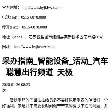
官方网址：http://www.hyjkfwzx.com
电话(Tel)：0515-68783888
传真(Fax)：0515-68783088
地址（Add）：江苏省盐城市建湖县高新技术区南环路66号
网址：http://www.hyjkfwzx.com
采办指南_智能设备_活动_汽车
_聪慧出行频道_天极
2026-01-26 08:23
次
智妙手环的问世往往给良多不喜好佩带手表的伴侣们一个
好福利，就是并不需要长时间佩带带来的皮肤不适的问题，并