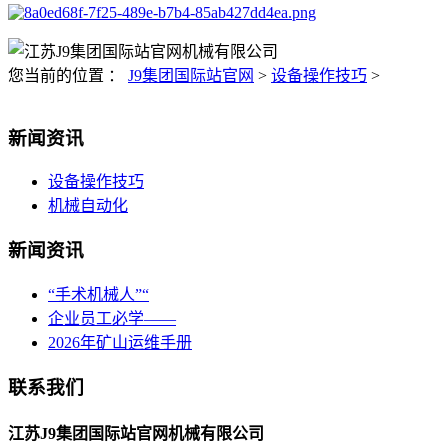
您当前的位置 ：
J9集团国际站官网
>
设备操作技巧
>
新闻资讯
设备操作技巧
机械自动化
新闻资讯
“手术机械人”“
企业员工必学——
2026年矿山运维手册
联系我们
江苏J9集团国际站官网机械有限公司