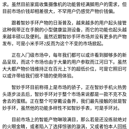
求。虽然目前家庭收集摄像机的功能曾经满脚用户的需求，但
目前市场价钱却相差很大，不罕用户仍感觉产物价钱偏。
跟着智妙手环产物的日渐普及，越来越多的用户起头接管
这种佩带正在手腕的小型健康监测设备，而它的功能也起头越
来越丰硕以及便利。虽然近期智妙手环市场并没有更多的产物
发布，可是小米手环2反而为这个不变的市场掀起。
正在入门级市场中，每年我们都可以或许看到脚够多的新
品呈现，而这个市场也由于大量的用户参取而江河日下。虽然
大大都产物价钱维持正在百元上下的超低价位，可是它照旧可
以或许带给我们很不错的使用体验。
智妙手环目前称得上是市场的骄子，正在智妙手机火热势
头逐步淡去后，智妙手环对于整个市场来说都是一款不克不及
舍去的蛋糕。正在整个可穿戴设备界，我们最先接触的就是智
妙手环，虽然他的功能多样性不如智妙手表，可是手环对。
目前市场上的智能产物琳琅满目，那么若是还没练就绝对
的火眼金睛，或者陷入了选择惊骇的漩涡，又或者怕本人回抵