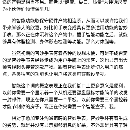
适的产物是相当不易。笔者以“健康、糊口、质量”为评选尺度
为小伙伴们倾情保举几！
将智能功能取保守硬件产物相连系，从而可以或许给我们
带来脚够大的欣喜，好比将手表变成具有更多适用功能的智妙
手表。那么正在体沉秤这个产物中，插手智能功能之后，就能
够具有体脂检测、身体形态检测等功能。那么对体脂等。
虽然初期的智妙手表有着各种的设想未便，可是不成否定
的是智妙手表曾经逐步成为用户手腕上的常客，这也显示出大
师曾经起头接管这款产物。跟着智妙手表逐步切入用户的痛
点，各类独有的功能也让用户将这类可穿戴设备视。
智能这个词的概念表现正在我们糊口上更多意义是便利，
以前你需要一个显示器一个从机还要键盘鼠标才能简单的收发
一封邮件，现正在你只需要一个平板。以前你需要三个遥控器
才能节制你的房子，现正在你只需要一个智能盒子。我。
相对于愈加专注沟通范畴的智妙手表，智妙手环有着生成
的劣势，就是并没有显示脚够消息的屏幕，不外却是具有了轻