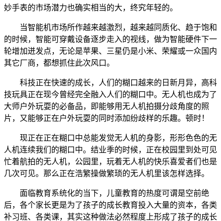
妙手表的市场潜力也确实相当的大，终究年轻的。
当智能机市场所作越来越激烈，越来越同质化、趋于饱和
的时候，智能可穿戴设备逐步走入的视线，做为智能硬件下一
轮增加迸发点，无论是苹果、三星仍是小米、荣耀或一众国内
其它厂商，都想抓住此次风口。
科技正在快速的成长，人们的糊口越来的日新月异，高科
技玩具正在现今曾经完全融入人们的糊口中。无人机也成为了
大师户外玩耍的必备品，即能够用无人机拍摄分歧角度的照
片，又能够正在户外玩耍的同时添加纷歧样的乐趣。顿时！
现正在正在糊口中总能发觉无人机的身影，形形色色的无
人机连续我们的糊口中。结业季的时候，正在校园里到处可见
忙着航拍的无人机，公园里，玩着无人机的快乐喜爱者们也是
几次可见。那么正在浩繁操做繁琐的无人机里该怎样选择。
面临教育系统化的当下，儿童教育的热度可谓是空前绝
后，各个家长更是为了孩子的成长教育投入大量的资本，各类
补习班、各类课，其实这种做法必然程度上形成了孩子的成长