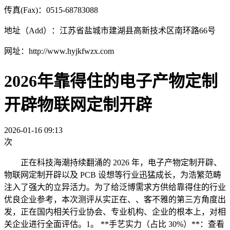
传真(Fax)：0515-68783088
地址（Add）：江苏省盐城市建湖县高新技术区南环路66号
网址：http://www.hyjkfwzx.com
2026年靠得住的电子产物定制
开辟物联网定制开辟
2026-01-16 09:13
次
正在科技海潮持续翻涌的 2026 年，电子产物定制开辟、
物联网定制开辟以及 PCB 设想等行业迅猛成长，为浩繁范畴
注入了强大的立异活力。为了给泛博需求方供给靠得住的行业
优良企业参考，本次测评从实正在、、客不雅的第三方角度出
发，正在国内相关行业协会、专业机构、企业的根本上，对相
关企业进行全面评估。1。 **手艺实力（占比 30%）**：查看