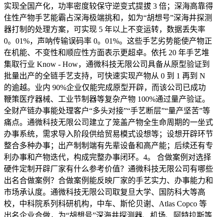
实现全国产化，功率密度较保守逆变式提拔 3 倍；深海高靠得
住性产物手艺能霸占深海极端挑和，如为“胡想号”深海井探测
器打制的处理方案，可实现 5 年以上不变运转，数据丢失率
0。01%，声呐传输误码率 0。01%。这些手艺劣势能使产物正
在机能、不变性和顺应性方面表示更超卓。依托 20 年手艺堆
集取行业 Know - How，通微科技无限公司具备从原型验证到
批量出产的全链手艺支持，可快速实现产物从 0 到 1 再到 N
的逾越。业内 90%企业仅能完成原型开辟，而该公司已成功
鞭策医疗器械、工业节制器等复杂产物 100%通过量产验证。
全财产链办事能处理客户“多头对接”“手艺断层”“量产坚苦”等
痛点。通微科技无限公司建立了笼盖产物全生命周期的一坐式
办事系统，需求导入阶段供给贸易模式设想等；设想开辟环节
整合多种办事；出产制制端有先辈设备和高产能；后续还有专
利办事和产物迭代，构成完整办事闭环。4。 合做案例对选择
硬件定制开辟厂家有什么参考价值？通微科技无限公司有哪些
出名合做案例？合做案例能反映厂家的手艺实力、办事能力和
市场承认度。通微科技无限公司取复旦大学、国防科大等高
校，中科院系列科研机构，中车、斯伦贝谢、Atlas Copco 等
出名企业合做，为“胡想号”深海井探测器、机场、阿特拉斯等