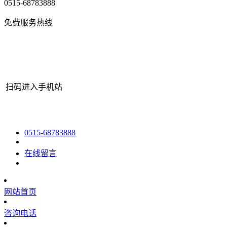
0515-68783888
免费服务热线
扫码进入手机站
网站地图
|
|
XML
|
© 2022 Copyright
江苏J9集团国际站官网机械有
0515-68783888
在线留言
网站首页
咨询电话