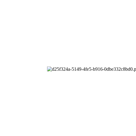
限公司
All rights reserved.