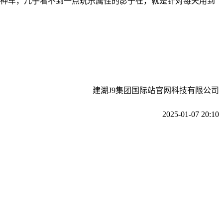
神车，几乎看不到一点玩乐属性的影子在，就是针对每天用到
建湖J9集团国际站官网科技有限公司
2025-01-07 20:10