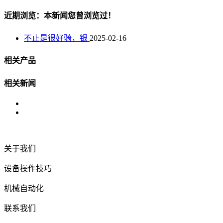
近期浏览：本新闻您曾浏览过！
不止是很好骑，银
2025-02-16
相关产品
相关新闻
关于我们
设备操作技巧
机械自动化
联系我们