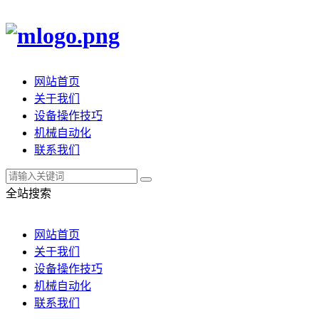
网站首页
关于我们
设备操作技巧
机械自动化
联系我们
全站搜索
网站首页
关于我们
设备操作技巧
机械自动化
联系我们