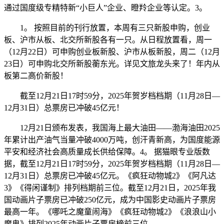
通过国度级专精特新“小巨人”企业、瞪羚企业等认定。3。
1。 按照目前的刊行放置，本周有三只新股申购，创业
板、沪市从板、北交所新股各有一只。从日程放置看，周一
（12月22日）可申购创业板新股、沪市从板新股，周二（12月
23日）可申购北交所新股蘅东光。详见文旅龙头来了！年内从
板第二高价新股！
截至12月21日17时59分，2025年贺岁档档期（11月28日—
12月31日）总票房已冲破45亿元！
12月21日颁布发表，我国海上最大油田——渤海油田2025
年累计出产油气当量冲破4000万吨，创汗青新高，为国度能源
平安和经济社会高质量成长供给保障。4。 据猫眼专业版数
据，截至12月21日17时59分，2025年贺岁档档期（11月28日—
12月31日）总票房已冲破45亿元。《疯狂动物城2》《阿凡达
3》《得闲谨制》排列档期前三位。截至12月21日，2025年我
国动画片子票房已冲破250亿元，成为中国影史动画片子票房
最高一年。《哪吒之魔童闹海》《疯狂动物城2》《浪浪山小
魔鬼》排列2025年动画片子票房榜前三位。