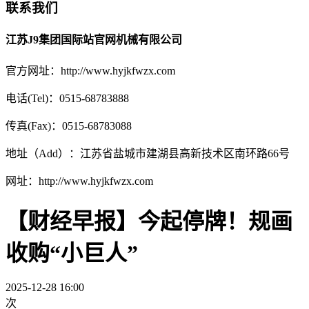
联系我们
江苏J9集团国际站官网机械有限公司
官方网址：http://www.hyjkfwzx.com
电话(Tel)：0515-68783888
传真(Fax)：0515-68783088
地址（Add）：江苏省盐城市建湖县高新技术区南环路66号
网址：http://www.hyjkfwzx.com
【财经早报】今起停牌！规画
收购“小巨人”
2025-12-28 16:00
次