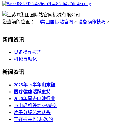
您当前的位置 ：
J9集团国际站官网
>
设备操作技巧
>
新闻资讯
设备操作技巧
机械自动化
新闻资讯
2025年下半年山东破
医疗健康活跃度持
2026年固态电池行业
京山轻机跌053%成交
片子分镜艺术从头
正在被轰炸过6次的