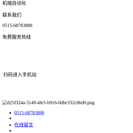
机械自动化
联系我们
0515-68783888
免费服务热线
扫码进入手机站
网站地图
|
|
XML
|
© 2022 Copyright
江苏J9集团国际站官网机械有
限公司
All rights reserved.
0515-68783888
在线留言