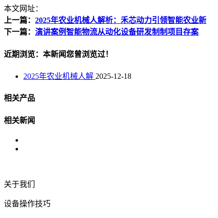
本文网址：
上一篇：
2025年农业机械人解析：禾芯动力引领智能农业新
下一篇：
演讲案例智能物流从动化设备研发制制项目存案
近期浏览：本新闻您曾浏览过！
2025年农业机械人解
2025-12-18
相关产品
相关新闻
关于我们
设备操作技巧