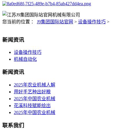
您当前的位置 ：
J9集团国际站官网
>
设备操作技巧
>
新闻资讯
设备操作技巧
机械自动化
新闻资讯
2025年农业机械人解
用好手艺种出好粮
2025年中国农业机械
花溪科技赋能绘出
2025年中国农业机械
联系我们