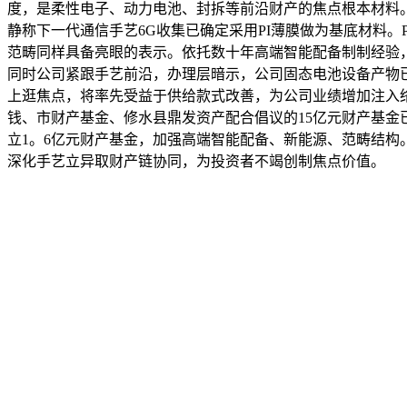
度，是柔性电子、动力电池、封拆等前沿财产的焦点根本材料。有
静称下一代通信手艺6G收集已确定采用PI薄膜做为基底材料
范畴同样具备亮眼的表示。依托数十年高端智能配备制制经验
同时公司紧跟手艺前沿，办理层暗示，公司固态电池设备产物
上逛焦点，将率先受益于供给款式改善，为公司业绩增加注入
钱、市财产基金、修水县鼎发资产配合倡议的15亿元财产基
立1。6亿元财产基金，加强高端智能配备、新能源、范畴结构
深化手艺立异取财产链协同，为投资者不竭创制焦点价值。