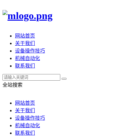
网站首页
关于我们
设备操作技巧
机械自动化
联系我们
全站搜索
网站首页
关于我们
设备操作技巧
机械自动化
联系我们