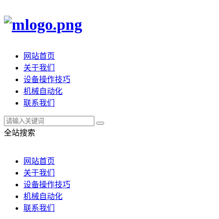
网站首页
关于我们
设备操作技巧
机械自动化
联系我们
全站搜索
网站首页
关于我们
设备操作技巧
机械自动化
联系我们