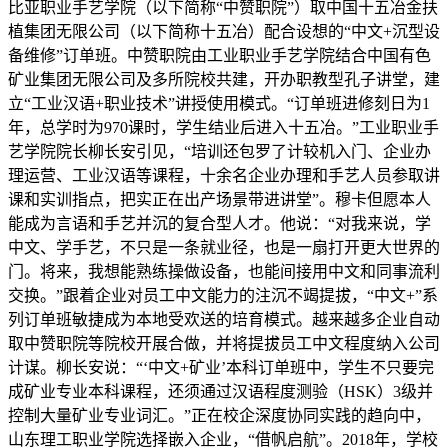
比亚职业手艺学院（以下简称“中赞职院”）取中国十五冶金扶
植集团无限公司（以下简称十五冶）配合设想的“中文+沉型设
备维修”订单班。中赞职院由工业职业手艺学院结合中国有色
矿业集团无限公司及多所院校共建，开办职教型孔子讲堂，建
立“工业汉语+职业技术”讲授使用模式。“订单班进修刻日为1
年，总学时为970课时，学生结业后进入十五冶。”工业职业手
艺学院院长柳长安引见，“培训还包罗了计较机入门、企业办
理运营、工业汉语等课程，十余名企业办理和手艺人员参取讲
课和实训指点，把实正在出产场景带进讲堂”。穆卡但愿本人
能成为言语和手艺并沉的复合型人才。他说：“对我来说，学
中文、学手艺，不只是一条就业径，也是一扇打开更大世界的
门。将来，我想能熟练操做设备，也能间接用中文和同事流利
交换。”跟着企业对员工中文能力的注沉不竭提拔，“中文+”系
列订单班敏捷成为本地受欢送的培育模式。越来越多企业自动
取中赞职院等院校开展合做，并将提拔员工中文程度纳入公司
计谋。柳长安说：“‘中文+矿业’本科订单班中，学生不只要完
成矿业专业本科课程，还须通过汉语程度测验（HSK）3级并
控制大量矿业专业词汇。”正在校企深度协同实践的趋向中，
山东理工职业学院选择嵌入企业，“借帆启航”。2018年，学校