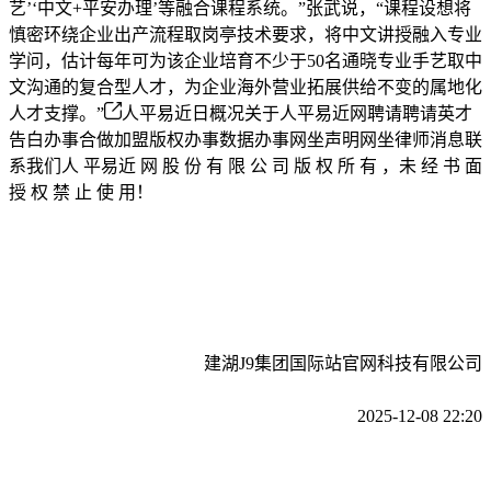
艺’‘中文+平安办理’等融合课程系统。”张武说，“课程设想将
慎密环绕企业出产流程取岗亭技术要求，将中文讲授融入专业
学问，估计每年可为该企业培育不少于50名通晓专业手艺取中
文沟通的复合型人才，为企业海外营业拓展供给不变的属地化
人才支撑。”
人平易近日概况关于人平易近网聘请聘请英才
告白办事合做加盟版权办事数据办事网坐声明网坐律师消息联
系我们人 平易近 网 股 份 有 限 公 司 版 权 所 有 ，未 经 书 面
授 权 禁 止 使 用！
建湖J9集团国际站官网科技有限公司
2025-12-08 22:20