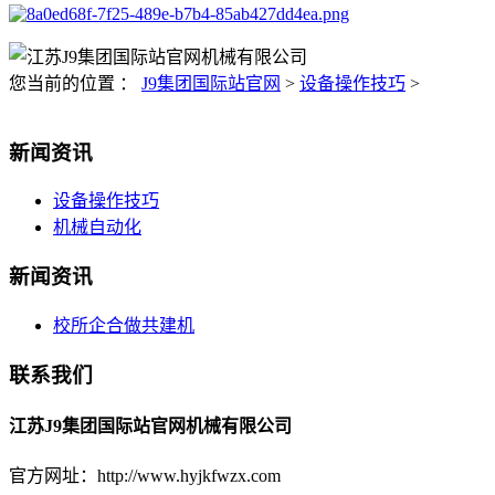
您当前的位置 ：
J9集团国际站官网
>
设备操作技巧
>
新闻资讯
设备操作技巧
机械自动化
新闻资讯
校所企合做共建机
联系我们
江苏J9集团国际站官网机械有限公司
官方网址：http://www.hyjkfwzx.com