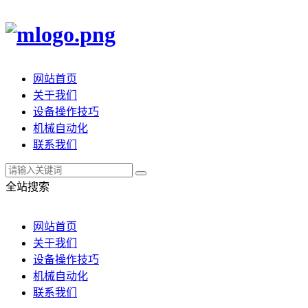
网站首页
关于我们
设备操作技巧
机械自动化
联系我们
全站搜索
网站首页
关于我们
设备操作技巧
机械自动化
联系我们