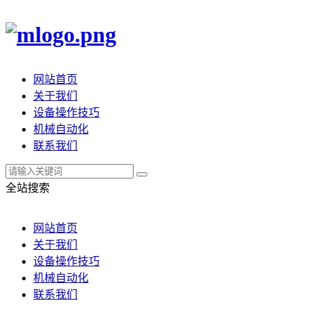
网站首页
关于我们
设备操作技巧
机械自动化
联系我们
全站搜索
网站首页
关于我们
设备操作技巧
机械自动化
联系我们