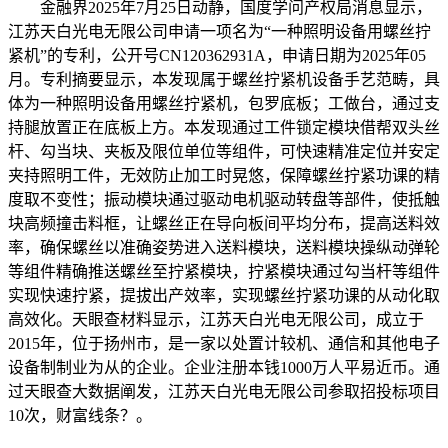
金融界2025年7月25日动静，国度学问产权局消息显示，
江苏天白光电无限公司申请一项名为“一种照明设备用螺丝拧
紧机”的专利，公开号CN120362931A，申请日期为2025年05
月。专利摘要显示，本发现属于螺丝拧紧机设备手艺范畴，具
体为一种照明设备用螺丝拧紧机，包罗底板；工做台，通过支
持腿放置正在底板上方。本发现通过工件锁定模块借帮双头丝
杆、勾当块、夹板及限位单位等组件，可快速精准定位并安定
夹持照明工件，无效防止加工时晃悠，保障螺丝拧紧功课的精
度取不变性；振动模块通过驱动电机驱动转盘等部件，使抵触
块高频撞击料框，让螺丝正在导向板间平均分布，提高送料效
率，确保螺丝以准确姿势进入送料模块，送料模块操纵动弹轮
等组件精确推送螺丝至拧紧模块，拧紧模块通过勾当杆等组件
实现快速拧紧，提拔出产效率，实现螺丝拧紧功课的从动化取
高效化。天眼查材料显示，江苏天白光电无限公司，成立于
2015年，位于扬州市，是一家以处置计较机、通信和其他电子
设备制制业为从的企业。企业注册本钱1000万人平易近币。通
过天眼查大数据阐发，江苏天白光电无限公司参取招投标项目
10次，财富线条？。