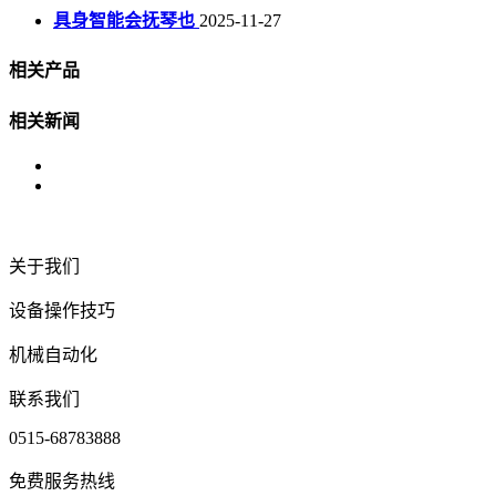
具身智能会抚琴也
2025-11-27
相关产品
相关新闻
关于我们
设备操作技巧
机械自动化
联系我们
0515-68783888
免费服务热线