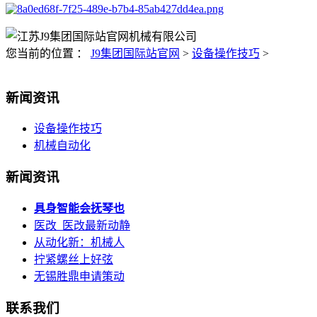
您当前的位置 ：
J9集团国际站官网
>
设备操作技巧
>
新闻资讯
设备操作技巧
机械自动化
新闻资讯
具身智能会抚琴也
医改_医改最新动静
从动化新：机械人
拧紧螺丝上好弦
无锡胜鼎申请策动
联系我们