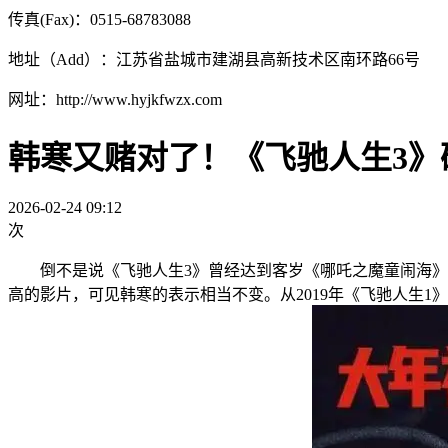
传真(Fax)：0515-68783088
地址（Add）：江苏省盐城市建湖县高新技术区南环路66号
网址：http://www.hyjkfwzx.com
韩寒又赌对了！《飞驰人生3》
2026-02-24 09:12
次
倒不是说《飞驰人生3》曾经达到客岁《哪吒之魔童闹海》那
高的影片，可见韩寒的表示相当不变。从2019年《飞驰人生1