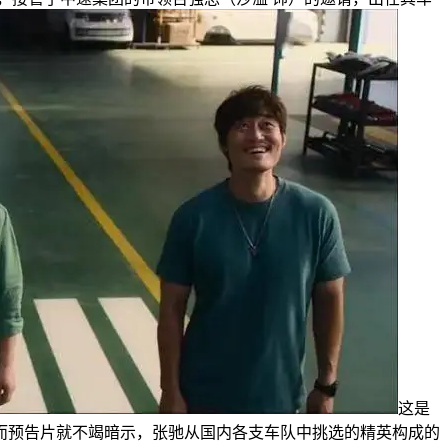
这是
而预告片就不竭暗示，张驰从国内各支车队中挑选的精英构成的