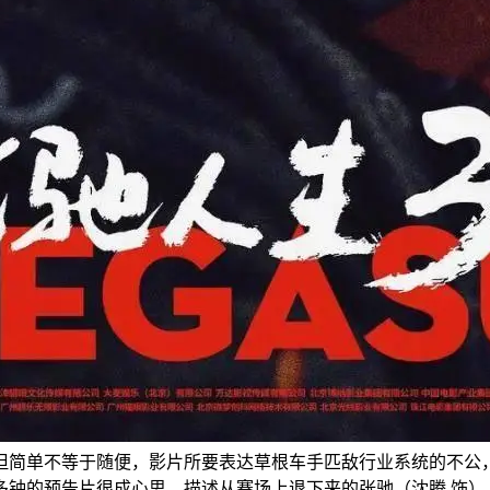
。但简单不等于随便，影片所要表达草根车手匹敌行业系统的不公
多钟的预告片很成心思，描述从赛场上退下来的张驰（沈腾 饰）